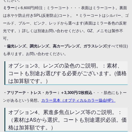
ミラー
:(＋6,600円)特注；ミラーコート・・・表面はミラーコート。裏面
は水ヤケ防止付きSPL(反射防止)コート。 ＊ミラーコートはシルバー、ゴ
ールド、ブルー、ピンク、レッドから選べます(表面はミラー各色の反射
光です。）詳しくは別途お問い合わせください。GZ、メニモは製作不
可。
・偏光レンズ、調光レンズ、高カーブレンズ、ガラスレンズ
(すべて特注)
も承ります。お問い合わせください。
オプション3、レンズの染色のご説明。：素材、
コートも別途お選びする必要がございます。(価格
は加算額です。）
・アリアーテ・トレス・カラー：＋3,300円/2枚税込
・・・肌色にもトー
ンがあるという発想。
カラー見本（オプティカルカラー協会HP）
オプション4、累進多焦点レンズ等のご説明。：
（素材はASから選択。コートも別途選択必須。価
格は加算額です。）