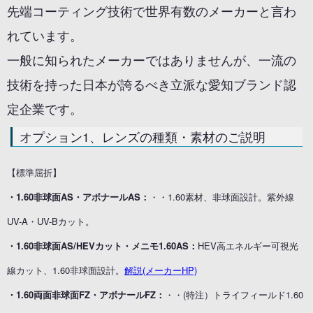
先端コーティング技術で世界有数のメーカーと言わ
れています。
一般に知られたメーカーではありませんが、一流の
技術を持った日本が誇るべき立派な愛知ブランド認
定企業です。
オプション1、レンズの種類・素材のご説明
【標準屈折】
・1.60非球面AS・アボナールAS：
・・1.60素材、非球面設計。紫外線
UV-A・UV-Bカット。
・1.60非球面AS/HEVカット・メニモ1.60AS：
HEV高エネルギー可視光
線カット、1.60非球面設計。
解説(メーカーHP)
・1.60両面非球面FZ・アボナールFZ：
・・(特注）トライフィールド1.60