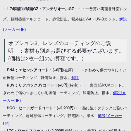
・1.74両面非球面GZ・アンテリオールGZ：
・・一番薄い両面非球面レン
ズ。超耐擦傷マルチコート、静電防止、紫外線UV-A・UV-Bカット。
解説
(メーカーHP)
オプション2、レンズのコーティングのご説
明。：素材も別途お選びする必要がございます。
(価格は2枚一組の加算額です。）
・ENA；エセンシアコート：(+0円)
(在庫)・・・きわめて傷のつきにくい
耐擦傷コーティング。静電防止。撥水。
解説
・RUV；リフバックUVコート：(+0円)
(特注)・・・裏面反射UVカット。
きわめて傷のつきにくい耐擦傷コーティング。静電防止。撥水。
解説(メ
ーカーHP)
・HGC；ヒートガードコート：(+2,200円)
・・熱に強くクラックに強いコ
ーティング。超耐擦傷コーティング。静電防止。撥水。
解説(メーカー
HP)
・LTC；ロータスコート：(+2,200円)
(特注)・・・最高レベルの超撥水コ