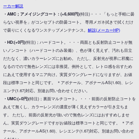
ーカー解説
・AMC；アメイジングコート：(+6,600円)
(特注)・・・「もっと手軽に曇
らない視界を」がコンセプトの防曇コート。 専用メガネ拭きで拭くだけ
で曇りにくくなるワンステップメンテナンス。
解説(メーカーHP)
・HD:(+0円)
(特注)；ハードコート。・・・両面とも反射防止コートが無
いノンコート（ハードコートのみ装備）、色が薄く見えず、汚れも目立
だたなく、濃いカラーレンズにお勧め。 ただし、反射光が視界に邪魔に
なるのでので無色レンズには非推奨。例外として、レトロ感を出すため
にあえて使用するマニア向け。実質ダウングレードになりますが、お値
段は標準コートと同じです。 ＊アボナール、アボナールAS(1.60)、レシ
エンテ(1.67)対応。別途お問い合わせください。
・UMC:(+0円)
(特注)；裏面マルチコート。・・・前面の反射防止コートを
あえて無くし、カラーレンズの濃度が薄く見えずカラーが引き立ちま
す。 ただし、前面の反射光が強いので無色レンズにはおすすめしませ
ん。実質ダウングレードですがお値段は標準コートと同じです。 ＊アボ
ナール、アボナールAS(1.60)、レシエンテ(1.67)対応。別途お問い合わせ
ください。