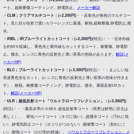
ート。超耐擦傷コーティング。静電防止。
メーカー解説
・CLM；クリアマルチコート：(+2,200円)
・・反射光が無色のマルチコー
ト。見た目が自然で濃いカラーレンズに最適。耐熱,超耐擦傷,静電防止,撥
水。
・IRBL；IRブルーライトカットコート：(+2,200円)
(特注)・・・近赤外線
を約50％低減し、青色光と紫外線もカットするコート。耐擦傷。静電防
止。撥水。レンズに青色の反射光と薄い茶系の色味があります。
解説(メ
ーカーHP)
・BLC；ブルーライトカットコート：(+3,300円)
(特注)・・・まぶしい短
長波青色光をカット。(レンズに青色の反射光と薄い茶系の色味が付きま
す）。耐熱。耐擦傷コーティング。静電防止。撥水。裏面反射UVカッ
ト。
解説(メーカーHP)
・ULR；超低反射コート「ウルトラローリフレクション」：(+3,300円)
(特注)・・・最高水準の 0.65％ 超低反射率コート（視界は鮮明に目元は
美しく）。 硬化ハードコート（キズに強い）,超撥水コート（汚れに強
い）,静電気防止コート（ホコリがつかない）,耐衝撃コート（割れにく
い）,耐熱コート（ひび割れ軽減）。
⇒ウルトラローリフレクション、メ