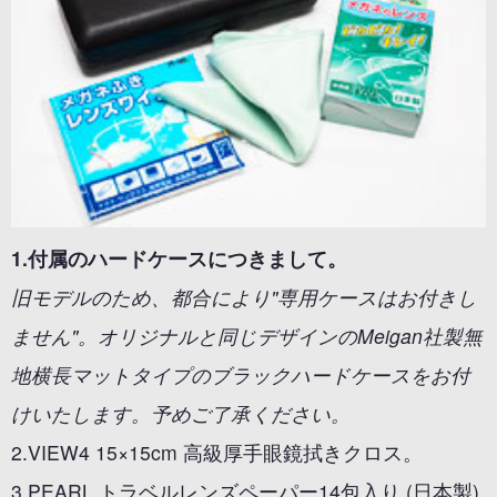
1.付属のハードケースにつきまして。
旧モデルのため、都合により"専用ケースはお付きし
ません"。オリジナルと同じデザインのMeigan社製無
地横長マットタイプのブラックハードケースをお付
けいたします。予めご了承ください。
2.VIEW4 15×15cm 高級厚手眼鏡拭きクロス。
3.PEARL トラベルレンズペーパー14包入り (日本製)