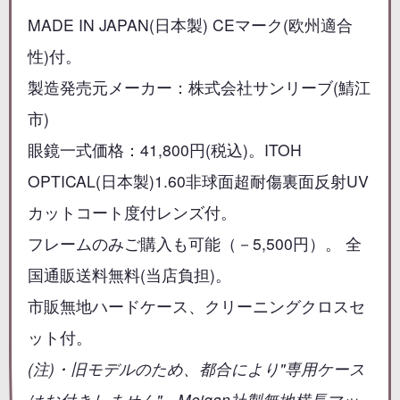
MADE IN JAPAN(日本製) CEマーク(欧州適合
性)付。
製造発売元メーカー：株式会社サンリーブ(鯖江
市)
眼鏡一式価格：41,800円(税込)。ITOH
OPTICAL(日本製)1.60非球面超耐傷裏面反射UV
カットコート度付レンズ付。
フレームのみご購入も可能（－5,500円）。 全
国通販送料無料(当店負担)。
市販無地ハードケース、クリーニングクロスセ
ット付。
(注)・旧モデルのため、都合により"専用ケース
はお付きしません"。Meigan社製無地横長マッ