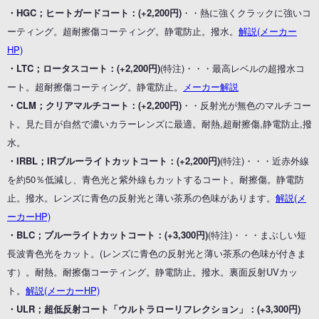
・HGC；ヒートガードコート：(+2,200円)
・・熱に強くクラックに強いコ
ーティング。超耐擦傷コーティング。静電防止。撥水。
解説(メーカー
HP)
・LTC；ロータスコート：(+2,200円)
(特注)・・・最高レベルの超撥水コ
ート。超耐擦傷コーティング。静電防止。
メーカー解説
・CLM；クリアマルチコート：(+2,200円)
・・反射光が無色のマルチコー
ト。見た目が自然で濃いカラーレンズに最適。耐熱,超耐擦傷,静電防止,撥
水。
・IRBL；IRブルーライトカットコート：(+2,200円)
(特注)・・・近赤外線
を約50％低減し、青色光と紫外線もカットするコート。耐擦傷。静電防
止。撥水。レンズに青色の反射光と薄い茶系の色味があります。
解説(メ
ーカーHP)
・BLC；ブルーライトカットコート：(+3,300円)
(特注)・・・まぶしい短
長波青色光をカット。(レンズに青色の反射光と薄い茶系の色味が付きま
す）。耐熱。耐擦傷コーティング。静電防止。撥水。裏面反射UVカッ
ト。
解説(メーカーHP)
・ULR；超低反射コート「ウルトラローリフレクション」：(+3,300円)