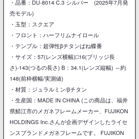
・品番：DU-8014 C.3 シルバー (2025年7月発
売モデル)
・玉型：スクエア
・フロント：ハーフリムナイロール
・テンプル：超弾性βチタンばね蝶番
・サイズ：57(レンズ横幅)□16(ブリッジ長
さ)-143(つるの長さ) B：34.1(レンズ縦幅) ⇔約
148(前枠横幅/実測値)
・材質：ジュラルミン/βチタン
・生産国：MADE IN CHINA (この商品は、福井
県鯖江市のメガネフレームメーカー、FUJIKON
HOLDINGS Inc.さんが企画デザインしたライセ
ンスブランドメガネフレームです。 FUJIKON