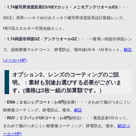
・1.74被写界深度延長ES/HEVカット・メニモアンテリオールES：
・・
(特注）視界ハッキリゆがみスッキリ被写界深度延長設計眼鏡レンズ。
HEV高エネルギー可視光線カット。
・1.74両面非球面GZ・アンテリオールGZ：
・・一番薄い両面非球面レン
ズ。超耐擦傷マルチコート、静電防止、紫外線UV-A・UV-Bカット。
解説
(メーカーHP)
オプション2、レンズのコーティングのご説
明。：素材も別途お選びする必要がございま
す。(価格は2枚一組の加算額です。）
・ENA；エセンシアコート：(+0円)
(在庫)・・・きわめて傷のつきにくい
耐擦傷コーティング。静電防止。撥水。
解説
・RUV；リフバックUVコート：(+0円)
(特注)・・・裏面反射UVカット。
きわめて傷のつきにくい耐擦傷コーティング。静電防止。撥水。
解説(メ
ーカーHP)