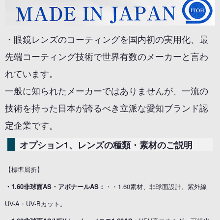
・眼鏡レンズのコーティングを国内初の実用化、最
先端コーティング技術で世界有数のメーカーと言わ
れています。
一般に知られたメーカーではありませんが、一流の
技術を持った日本が誇るべき立派な愛知ブランド認
定企業です。
オプション1、レンズの種類・素材のご説明
【標準屈折】
・1.60非球面AS・アボナールAS：
・・1.60素材、非球面設計。紫外線
UV-A・UV-Bカット。